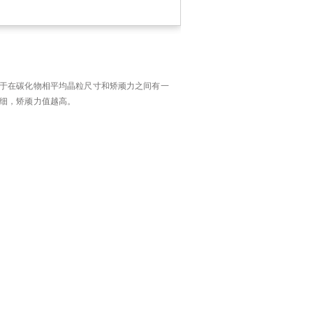
于在碳化物相平均晶粒尺寸和矫顽力之间有一
细，矫顽力值越高。